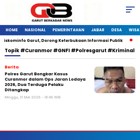
HOME
NASIONAL
PEMERINTAHAN
JABAR
DESA
WISA
 Diskominfo Garut, Dorong Keterbukaan Informasi Publik
P
Topik
#Curanmor #GNFI #Polresgarut #Kriminal
Berita
Polres Garut Bongkar Kasus
Curanmor dalam Ops Jaran Lodaya
2026, Dua Terduga Pelaku
Ditangkap
Minggu, 31 Mei 2026 - 18:46 WIB