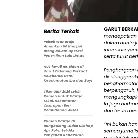
GARUT BERKA
Berita Terkait
mendapatkan ap
Polsek Wanaraja
dalam dunia ju
Amankan 50 Knalpot
informasi yan
Brong dalam Operasi
Penertiban Lalu Lintas
serta turut be
HUT ke-75 IBI, Bidan di
Penghargaan t
Garut Didorong Perkuat
Kolaborasi Demi
diselenggaraka
Keselamatan Ibu dan Bayi
penghormatan 
berpengaruh, j
Tiket GIKF 2026 Lebih
Ramah untuk Warga
mengungkapkan
Lokal, Kecamatan
Ia juga berha
Cisurupan Beri
dan terus menj
Kemudahan Akses
Rumah Warga di
“Ini bukan han
Bungbulang Ludes Dilahap
semua jurnali
Api, Polisi Selidiki
Penyebab Kebakaran
melalui tulisa