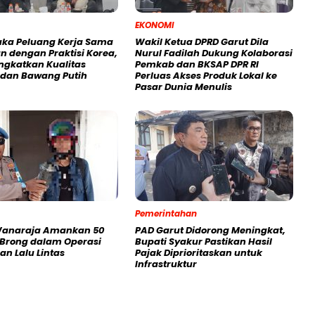
EKONOMI
uka Peluang Kerja Sama
Wakil Ketua DPRD Garut Dila
n dengan Praktisi Korea,
Nurul Fadilah Dukung Kolaborasi
ingkatkan Kualitas
Pemkab dan BKSAP DPR RI
i dan Bawang Putih
Perluas Akses Produk Lokal ke
Pasar Dunia Menulis
Pemerintahan
Wanaraja Amankan 50
PAD Garut Didorong Meningkat,
 Brong dalam Operasi
Bupati Syakur Pastikan Hasil
an Lalu Lintas
Pajak Diprioritaskan untuk
Infrastruktur