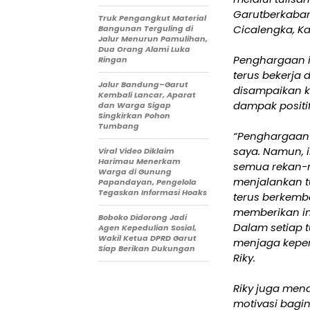
Garutberkaba
Truk Pengangkut Material
Cicalengka, K
Bangunan Terguling di
Jalur Menurun Pamulihan,
Dua Orang Alami Luka
Penghargaan i
Ringan
terus bekerja 
Jalur Bandung–Garut
disampaikan k
Kembali Lancar, Aparat
dampak positif
dan Warga Sigap
Singkirkan Pohon
Tumbang
“Penghargaan 
saya. Namun, i
Viral Video Diklaim
Harimau Menerkam
semua rekan-r
Warga di Gunung
menjalankan t
Papandayan, Pengelola
Tegaskan Informasi Hoaks
terus berkemb
memberikan in
Boboko Didorong Jadi
Dalam setiap t
Agen Kepedulian Sosial,
Wakil Ketua DPRD Garut
menjaga kepe
Siap Berikan Dukungan
Riky.
Riky juga me
motivasi bagi