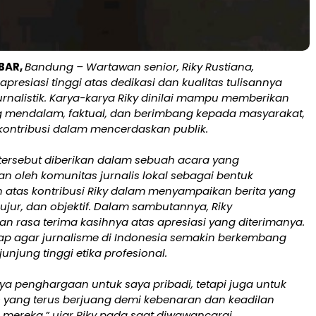
BAR,
Bandung – Wartawan senior, Riky Rustiana,
resiasi tinggi atas dedikasi dan kualitas tulisannya
rnalistik. Karya-karya Riky dinilai mampu memberikan
g mendalam, faktual, dan berimbang kepada masyarakat,
rkontribusi dalam mencerdaskan publik.
ersebut diberikan dalam sebuah acara yang
n oleh komunitas jurnalis lokal sebagai bentuk
atas kontribusi Riky dalam menyampaikan berita yang
ujur, dan objektif. Dalam sambutannya, Riky
 rasa terima kasihnya atas apresiasi yang diterimanya.
rap agar jurnalisme di Indonesia semakin berkembang
unjung tinggi etika profesional.
ya penghargaan untuk saya pribadi, tetapi juga untuk
s yang terus berjuang demi kebenaran dan keadilan
n mereka,” ujar Riky pada saat diwawancarai