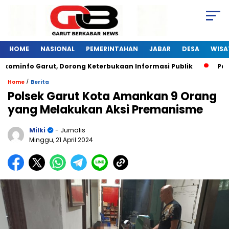
HOME
NASIONAL
PEMERINTAHAN
JABAR
DESA
WISA
kominfo Garut, Dorong Keterbukaan Informasi Publik
Pelat
/
Home
Berita
Polsek Garut Kota Amankan 9 Orang
yang Melakukan Aksi Premanisme
Milki
- Jurnalis
Minggu, 21 April 2024