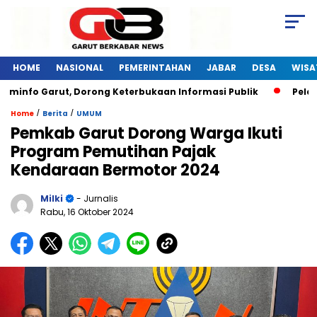
HOME
NASIONAL
PEMERINTAHAN
JABAR
DESA
WISA
nfo Garut, Dorong Keterbukaan Informasi Publik
Pelatiha
/
/
Home
Berita
UMUM
Pemkab Garut Dorong Warga Ikuti
Program Pemutihan Pajak
Kendaraan Bermotor 2024
Milki
- Jurnalis
Rabu, 16 Oktober 2024