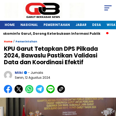
HOME
NASIONAL
PEMERINTAHAN
JABAR
DESA
WISA
skominfo Garut, Dorong Keterbukaan Informasi Publik
Pela
/
Home
Pemerintahan
KPU Garut Tetapkan DPS Pilkada
2024, Bawaslu Pastikan Validasi
Data dan Koordinasi Efektif
Milki
- Jurnalis
Senin, 12 Agustus 2024