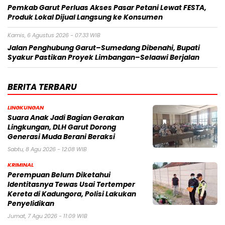
Pemkab Garut Perluas Akses Pasar Petani Lewat FESTA,
Produk Lokal Dijual Langsung ke Konsumen
Kamis, 6 Agustus 2026 - 07:33 WIB
Jalan Penghubung Garut–Sumedang Dibenahi, Bupati
Syakur Pastikan Proyek Limbangan–Selaawi Berjalan
BERITA TERBARU
LINGKUNGAN
Suara Anak Jadi Bagian Gerakan
Lingkungan, DLH Garut Dorong
Generasi Muda Berani Beraksi
Sabtu, 8 Agu 2026 - 12:08 WIB
KRIMINAL
Perempuan Belum Diketahui
Identitasnya Tewas Usai Tertemper
Kereta di Kadungora, Polisi Lakukan
Penyelidikan
Jumat, 7 Agu 2026 - 11:09 WIB