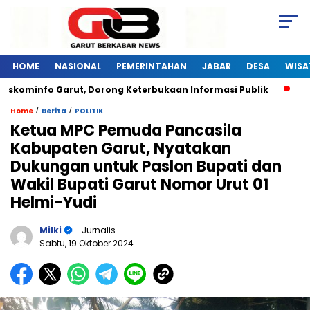
HOME
NASIONAL
PEMERINTAHAN
JABAR
DESA
WISA
kominfo Garut, Dorong Keterbukaan Informasi Publik
Pelat
/
/
Home
Berita
POLITIK
Ketua MPC Pemuda Pancasila
Kabupaten Garut, Nyatakan
Dukungan untuk Paslon Bupati dan
Wakil Bupati Garut Nomor Urut 01
Helmi-Yudi
Milki
- Jurnalis
Sabtu, 19 Oktober 2024