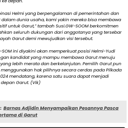
ke depan.
nasi Helmi yang berpengalaman di pemerintahan dan
t dalam dunia usaha, kami yakin mereka bisa membawa
itif untuk Garut,” tambah Susi.GW-SOOM berkomitmen
hkan seluruh dukungan dari anggotanya yang tersebar
layah Garut demi mewujudkan visi tersebut.
OM ini diyakini akan memperkuat posisi Helmi-Yudi
ngan kandidat yang mampu membawa Garut menuju
yang lebih merata dan berkelanjutan. Pemilih Garut pun
 menggunakan hak pilihnya secara cerdas pada Pilkada
024 mendatang, karena satu suara dapat menjadi
depan Garut. (Vik)
:
Barnas Adjidin Menyampaikan Pesannya Pasca
Pertama di Garut