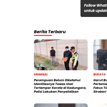
Follow What
untuk update
Berita Terbaru
KRIMINAL
BUDAYA
Perempuan Belum Diketahui
Garut B
Identitasnya Tewas Usai
Pertania
Tertemper Kereta di Kadungora,
Fokus T
Polisi Lakukan Penyelidikan
Strober