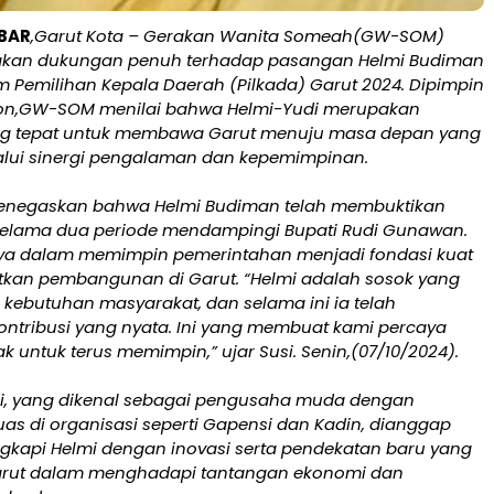
BAR
,Garut Kota – Gerakan Wanita Someah(GW-SOM)
akan dukungan penuh terhadap pasangan Helmi Budiman
m Pemilihan Kepala Daerah (Pilkada) Garut 2024. Dipimpin
ion,GW-SOM menilai bahwa Helmi-Yudi merupakan
ng tepat untuk membawa Garut menuju masa depan yang
lalui sinergi pengalaman dan kepemimpinan.
menegaskan bahwa Helmi Budiman telah membuktikan
 selama dua periode mendampingi Bupati Rudi Gunawan.
a dalam memimpin pemerintahan menjadi fondasi kuat
tkan pembangunan di Garut. “Helmi adalah sosok yang
 kebutuhan masyarakat, dan selama ini ia telah
ntribusi yang nyata. Ini yang membuat kami percaya
k untuk terus memimpin,” ujar Susi. Senin,(07/10/2024).
Yudi, yang dikenal sebagai pengusaha muda dengan
as di organisasi seperti Gapensi dan Kadin, dianggap
api Helmi dengan inovasi serta pendekatan baru yang
arut dalam menghadapi tantangan ekonomi dan