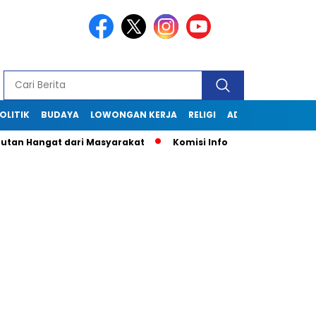
OLITIK
BUDAYA
LOWONGAN KERJA
RELIGI
ADVERTORIAL
angat dari Masyarakat
Komisi Informasi Jabar Kunjungi Dis