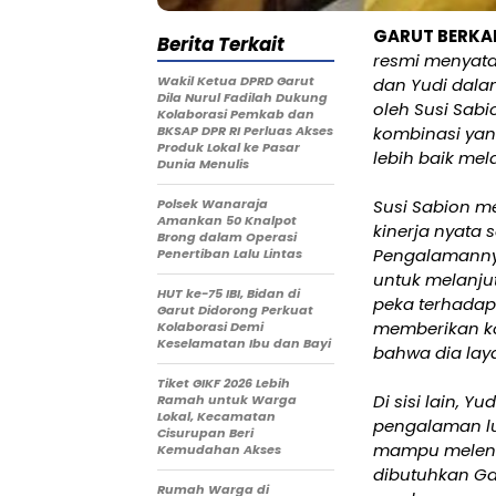
GARUT BERKA
Berita Terkait
resmi menyat
Wakil Ketua DPRD Garut
dan Yudi dala
Dila Nurul Fadilah Dukung
oleh Susi Sab
Kolaborasi Pemkab dan
BKSAP DPR RI Perluas Akses
kombinasi ya
Produk Lokal ke Pasar
lebih baik me
Dunia Menulis
Polsek Wanaraja
Susi Sabion 
Amankan 50 Knalpot
kinerja nyata
Brong dalam Operasi
Pengalamanny
Penertiban Lalu Lintas
untuk melanju
HUT ke-75 IBI, Bidan di
peka terhadap
Garut Didorong Perkuat
memberikan ko
Kolaborasi Demi
Keselamatan Ibu dan Bayi
bahwa dia laya
Tiket GIKF 2026 Lebih
Di sisi lain, 
Ramah untuk Warga
Lokal, Kecamatan
pengalaman lu
Cisurupan Beri
mampu melengk
Kemudahan Akses
dibutuhkan G
Rumah Warga di