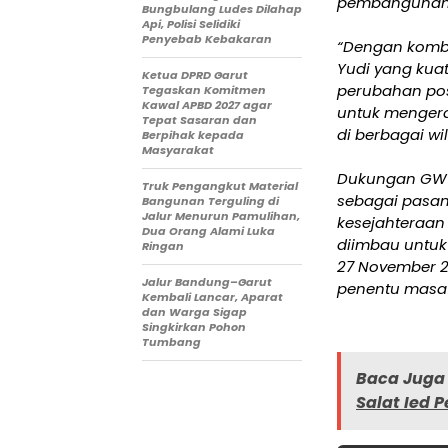
pembangunan 
Bungbulang Ludes Dilahap
Api, Polisi Selidiki
Penyebab Kebakaran
“Dengan kombi
Yudi yang kua
Ketua DPRD Garut
perubahan pos
Tegaskan Komitmen
Kawal APBD 2027 agar
untuk mengera
Tepat Sasaran dan
di berbagai wi
Berpihak kepada
Masyarakat
Dukungan GW-S
Truk Pengangkut Material
sebagai pasa
Bangunan Terguling di
Jalur Menurun Pamulihan,
kesejahteraan 
Dua Orang Alami Luka
diimbau untuk
Ringan
27 November 2
Jalur Bandung–Garut
penentu masa 
Kembali Lancar, Aparat
dan Warga Sigap
Singkirkan Pohon
Tumbang
Baca Juga 
Salat Ied 