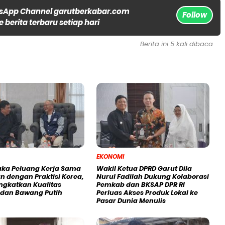
sApp Channel garutberkabar.com
Follow
 berita terbaru setiap hari
Berita ini 5 kali dibaca
EKONOMI
uka Peluang Kerja Sama
Wakil Ketua DPRD Garut Dila
n dengan Praktisi Korea,
Nurul Fadilah Dukung Kolaborasi
ingkatkan Kualitas
Pemkab dan BKSAP DPR RI
i dan Bawang Putih
Perluas Akses Produk Lokal ke
Pasar Dunia Menulis