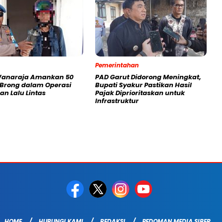
Pemerintahan
Wanaraja Amankan 50
PAD Garut Didorong Meningkat,
 Brong dalam Operasi
Bupati Syakur Pastikan Hasil
an Lalu Lintas
Pajak Diprioritaskan untuk
Infrastruktur
HOME
HUBUNGI KAMI
REDAKSI
PEDOMAN MEDIA SIBER