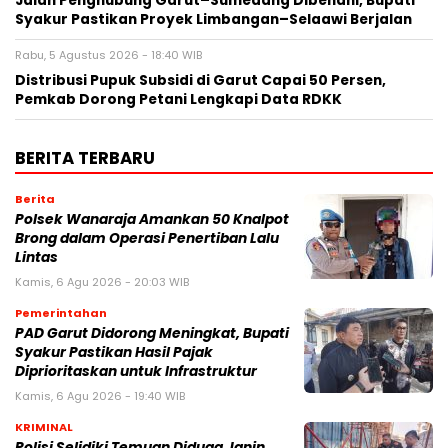
Jalan Penghubung Garut–Sumedang Dibenahi, Bupati
Syakur Pastikan Proyek Limbangan–Selaawi Berjalan
Rabu, 5 Agustus 2026 - 18:40 WIB
Distribusi Pupuk Subsidi di Garut Capai 50 Persen,
Pemkab Dorong Petani Lengkapi Data RDKK
BERITA TERBARU
Berita
Polsek Wanaraja Amankan 50 Knalpot
Brong dalam Operasi Penertiban Lalu
Lintas
Kamis, 6 Agu 2026 - 20:03 WIB
Pemerintahan
PAD Garut Didorong Meningkat, Bupati
Syakur Pastikan Hasil Pajak
Diprioritaskan untuk Infrastruktur
Kamis, 6 Agu 2026 - 19:40 WIB
KRIMINAL
Polisi Selidiki Temuan Diduga Janin