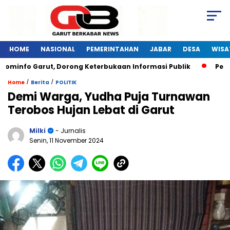
HOME
NASIONAL
PEMERINTAHAN
JABAR
DESA
WISA
minfo Garut, Dorong Keterbukaan Informasi Publik
Pelatih
/
/
Home
Berita
POLITIK
Demi Warga, Yudha Puja Turnawan
Terobos Hujan Lebat di Garut
Milki
- Jurnalis
Senin, 11 November 2024