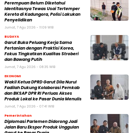
Perempuan Belum Diketahui
Identitasnya Tewas Usai Tertemper
Kereta di Kadungora, Polisi Lakukan
Penyelidikan
Jumat, 7 Agu 2026 - 11:09 WIB
BUDAYA
Garut Buka Peluang Kerja Sama
Pertanian dengan Praktisi Korea,
Fokus Tingkatkan Kualitas Stroberi
dan Bawang Putih
Jumat, 7 Agu 2026 - 08:35 WIB
EKONOMI
Wakil Ketua DPRD Garut Dila Nurul
Fadilah Dukung Kolaborasi Pemkab
dan BKSAP DPR RI Perluas Akses
Produk Lokal ke Pasar Dunia Menulis
Jumat, 7 Agu 2026 - 07:41 WIB
Pemerintahan
Diplomasi Parlemen Didorong Jadi
Jalan Baru Ekspor Produk Unggulan
Garut ke Pasar Dunia