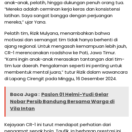
anak-anak, pelatih, hingga dukungan penuh orang tua.
“Mereka adalah cerminan kerja keras dan konsistensi
latihan. Saya sangat bangga dengan perjuangan
mereka,” ujar Yana.
Pelatih tim, Rizik Mulyana, menambahkan bahwa
motivasi dan semangat tim tidak hanya berhenti di
ajang regional. Untuk mengasah kemampuan lebih jauh,
CR-1 merencanakan roadshow ke Pati, Jawa Timur.
“Kami ingin anak-anak merasakan tantangan dari tim-
tim luar daerah. Pengalaman seperti ini penting untuk
membentuk mental juara,” tutur Rizik dalam wawancara
di Lapang Cirengit pada Minggu, 16 Desember 2024.
Baca Juga :
Paslon 01 Helmi-Yudi Gelar
Nobar Persib Bandung Bersama Warga di
Vila Intan
Kejayaan CR-1 ini turut mendapat perhatian dari
pengamat sepak bola, Taufik. Ia berharap prestasi ini