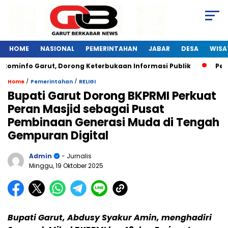
HOME
NASIONAL
PEMERINTAHAN
JABAR
DESA
WISA
ominfo Garut, Dorong Keterbukaan Informasi Publik
Pelati
/
/
Home
Pemerintahan
RELIGI
Bupati Garut Dorong BKPRMI Perkuat
Peran Masjid sebagai Pusat
Pembinaan Generasi Muda di Tengah
Gempuran Digital
Admin
- Jurnalis
Minggu, 19 Oktober 2025
Bupati Garut, Abdusy Syakur Amin, menghadiri