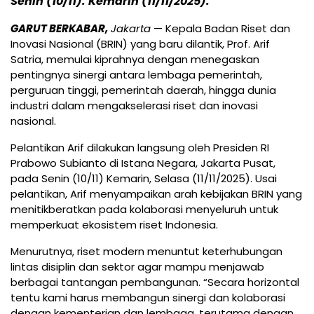
Senin (10/11). Kemarin (11/11/2025).
GARUT BERKABAR,
Jakarta
— Kepala Badan Riset dan
Inovasi Nasional (BRIN) yang baru dilantik, Prof. Arif
Satria, memulai kiprahnya dengan menegaskan
pentingnya sinergi antara lembaga pemerintah,
perguruan tinggi, pemerintah daerah, hingga dunia
industri dalam mengakselerasi riset dan inovasi
nasional.
Pelantikan Arif dilakukan langsung oleh Presiden RI
Prabowo Subianto di Istana Negara, Jakarta Pusat,
pada Senin (10/11) Kemarin, Selasa (11/11/2025). Usai
pelantikan, Arif menyampaikan arah kebijakan BRIN yang
menitikberatkan pada kolaborasi menyeluruh untuk
memperkuat ekosistem riset Indonesia.
Menurutnya, riset modern menuntut keterhubungan
lintas disiplin dan sektor agar mampu menjawab
berbagai tantangan pembangunan. “Secara horizontal
tentu kami harus membangun sinergi dan kolaborasi
dengan kementerian dan lembaga, terutama dengan