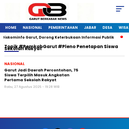
HOME
NASIONAL
PEMERINTAHAN
JABAR
DESA
WISA
 Diskominfo Garut, Dorong Keterbukaan Informasi Publik
P
Topik
#PemkabGarut #Pleno Penetapan Siswa
Sekolah Rakyat
NASIONAL
Garut Jadi Daerah Percontohan, 75
Siswa Terpilih Masuk Angkatan
Pertama Sekolah Rakyat
Rabu, 27 Agustus 2025 - 19:28 WIB