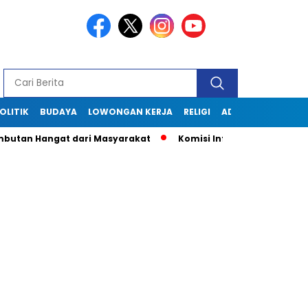
OLITIK
BUDAYA
LOWONGAN KERJA
RELIGI
ADVERTORIAL
butan Hangat dari Masyarakat
Komisi Informasi Jabar Kunj