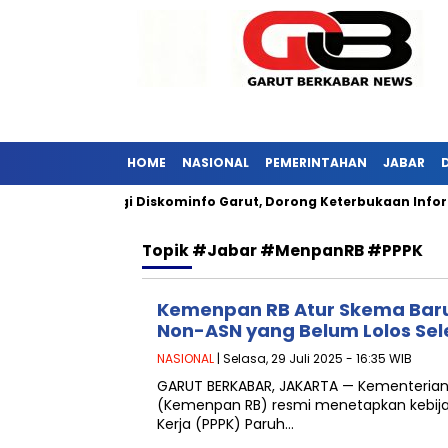
HOME
NASIONAL
PEMERINTAHAN
JABAR
si Jabar Kunjungi Diskominfo Garut, Dorong Keterbukaan Informa
Topik
#jabar #menpanRB #PPPK
Kemenpan RB Atur Skema Baru
Non-ASN yang Belum Lolos Sel
NASIONAL
| Selasa, 29 Juli 2025 - 16:35 WIB
GARUT BERKABAR, JAKARTA — Kementerian 
(Kemenpan RB) resmi menetapkan kebija
Kerja (PPPK) Paruh…