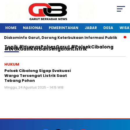
HOME
NASIONAL
PEMERINTAHAN
JABAR
DESA
WISA
i Diskominfo Garut, Dorong Keterbukaan Informasi Publik
Topik
#HumasPolresGarut #PolsekCibalong
#evakuasiKorbanSengatanListrik
HUKUM
Polsek Cibalong Sigap Evakuasi
Warga Tersengat Listrik Saat
Tebang Pohon
Minggu, 24 Agustus 2025 - 14:15 WIB