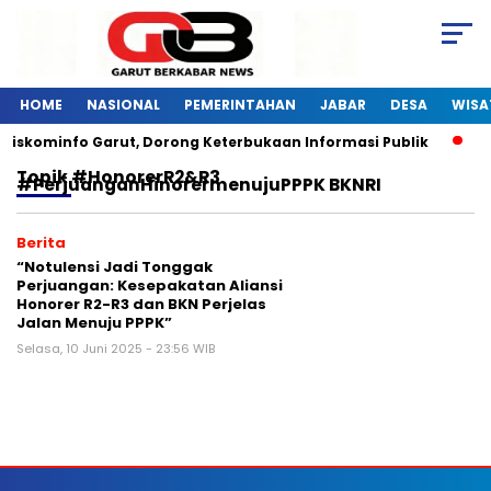
HOME
NASIONAL
PEMERINTAHAN
JABAR
DESA
WISA
 Diskominfo Garut, Dorong Keterbukaan Informasi Publik
P
Topik
#honorerR2&R3
#perjuanganHinorermenujuPPPK BKNRI
Berita
“Notulensi Jadi Tonggak
Perjuangan: Kesepakatan Aliansi
Honorer R2-R3 dan BKN Perjelas
Jalan Menuju PPPK”
Selasa, 10 Juni 2025 - 23:56 WIB