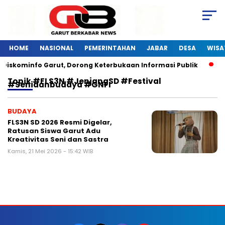
HOME
NASIONAL
PEMERINTAHAN
JABAR
DESA
WISA
 Diskominfo Garut, Dorong Keterbukaan Informasi Publik
P
Topik
#FLS3N #JenjangSD #Festival
#Senidanbudaya #GNFI
BUDAYA
FLS3N SD 2026 Resmi Digelar,
Ratusan Siswa Garut Adu
Kreativitas Seni dan Sastra
Kamis, 21 Mei 2026 - 15:42 WIB