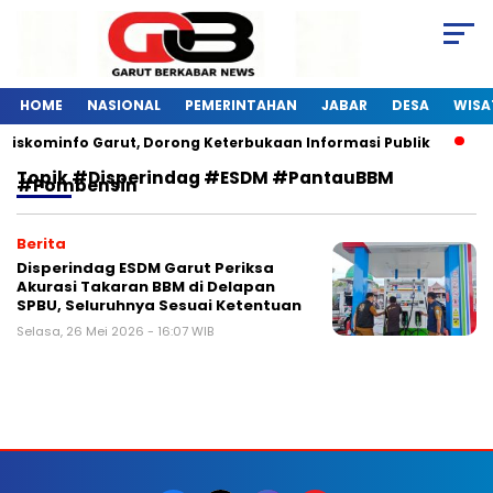
HOME
NASIONAL
PEMERINTAHAN
JABAR
DESA
WISA
 Diskominfo Garut, Dorong Keterbukaan Informasi Publik
P
Topik
#Disperindag #ESDM #PantauBBM
#pombensin
Berita
Disperindag ESDM Garut Periksa
Akurasi Takaran BBM di Delapan
SPBU, Seluruhnya Sesuai Ketentuan
Selasa, 26 Mei 2026 - 16:07 WIB