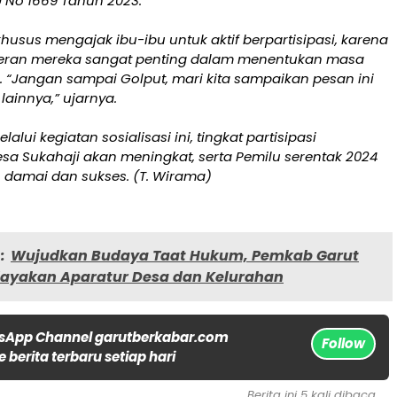
 No 1669 Tahun 2023.
usus mengajak ibu-ibu untuk aktif berpartisipasi, karena
eran mereka sangat penting dalam menentukan masa
 “Jangan sampai Golput, mari kita sampaikan pesan ini
ainnya,” ujarnya.
lalui kegiatan sosialisasi ini, tingkat partisipasi
sa Sukahaji akan meningkat, serta Pemilu serentak 2024
n damai dan sukses. (T. Wirama)
:
Wujudkan Budaya Taat Hukum, Pemkab Garut
dayakan Aparatur Desa dan Kelurahan
sApp Channel garutberkabar.com
Follow
 berita terbaru setiap hari
Berita ini 5 kali dibaca