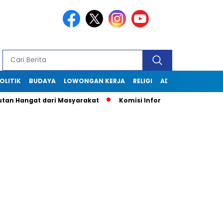
OLITIK
BUDAYA
LOWONGAN KERJA
RELIGI
ADVERTORIAL
Hangat dari Masyarakat
Komisi Informasi Jabar Kunjungi Di