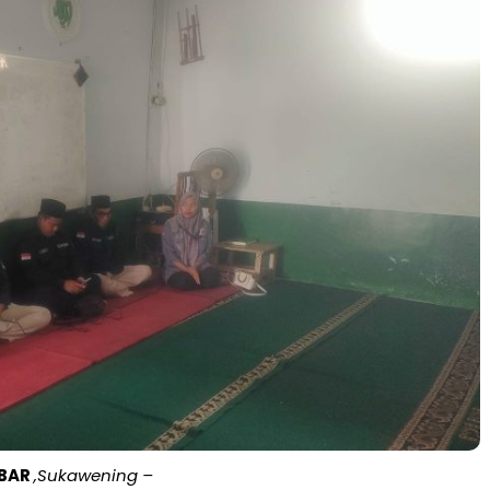
ABAR
,Sukawening –