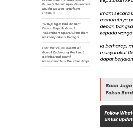
Keputusan KPU
Bupati Garut Ajak Generasi
Muda Rawat Warisan
Imam secara kh
Leluhur
menurutnya p
Tutup Liga Voli Antar-
depan bangsa.
Desa, Bupati Garut
kepada warga l
Tekankan Sportivitas dan
Kekompakan Warga
Ia berharap, me
HUT ke-75 IBI, Bidan di
masyarakat De
Garut Didorong Perkuat
Kolaborasi Demi
dapat berjala
Keselamatan Ibu dan Bayi
Baca Juga 
Fokus Ber
Follow What
untuk update