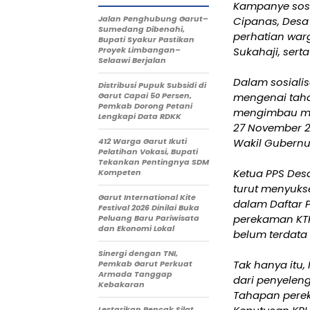
Kampanye sosia
Jalan Penghubung Garut–
Cipanas, Desa
Sumedang Dibenahi,
perhatian warg
Bupati Syakur Pastikan
Proyek Limbangan–
Sukahaji, sert
Selaawi Berjalan
Dalam sosialis
Distribusi Pupuk Subsidi di
Garut Capai 50 Persen,
mengenai taha
Pemkab Dorong Petani
mengimbau ma
Lengkapi Data RDKK
27 November 2
412 Warga Garut Ikuti
Wakil Gubernur
Pelatihan Vokasi, Bupati
Tekankan Pentingnya SDM
Ketua PPS Des
Kompeten
turut menyuks
Garut International Kite
dalam Daftar 
Festival 2026 Dinilai Buka
perekaman KTP
Peluang Baru Pariwisata
dan Ekonomi Lokal
belum terdata 
Sinergi dengan TNI,
Tak hanya itu
Pemkab Garut Perkuat
Armada Tanggap
dari penyelen
Kebakaran
Tahapan perek
Lestarikan Pencak Silat,