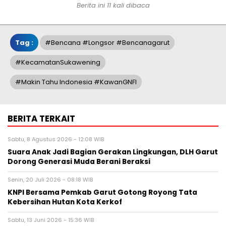
Berita ini 11 kali dibaca
Tag :
#bencana #longsor #bencanagarut
#KecamatanSukawening
#Makin Tahu Indonesia #KawanGNFI
BERITA TERKAIT
Sabtu, 8 Agustus 2026 - 12:08 WIB
Suara Anak Jadi Bagian Gerakan Lingkungan, DLH Garut
Dorong Generasi Muda Berani Beraksi
Senin, 20 Juli 2026 - 08:18 WIB
KNPI Bersama Pemkab Garut Gotong Royong Tata
Kebersihan Hutan Kota Kerkof
Sabtu, 13 Juni 2026 - 15:36 WIB