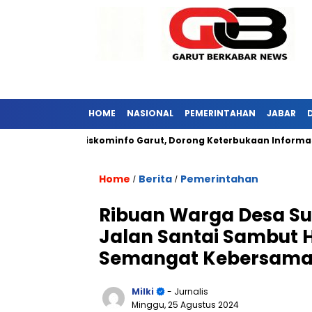
HOME
NASIONAL
PEMERINTAHAN
JABAR
 Kunjungi Diskominfo Garut, Dorong Keterbukaan Informasi Publ
Home
Berita
Pemerintahan
/
/
Ribuan Warga Desa Su
Jalan Santai Sambut HU
Semangat Kebersam
Milki
- Jurnalis
Minggu, 25 Agustus 2024