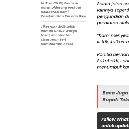
Selain jalan s
HUT ke-75 IBI, Bidan di
Garut Didorong Perkuat
lainnya seper
Kolaborasi Demi
pengundian do
Keselamatan Ibu dan Bayi
peralatan elek
Tiket GIKF 2026 Lebih
Ramah untuk Warga
“Kami menyedi
Lokal, Kecamatan
Cisurupan Beri
listrik, kulkas
Kemudahan Akses
Panitia berhar
Sukabakti, se
menumbuhkan r
Baca Juga 
Bupati Tek
Follow What
untuk update