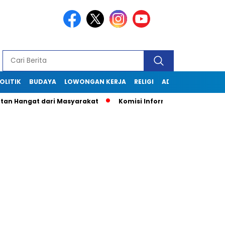
OLITIK
BUDAYA
LOWONGAN KERJA
RELIGI
ADVERTORIAL
angat dari Masyarakat
Komisi Informasi Jabar Kunjungi Dis