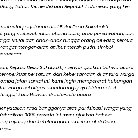
 Ulang Tahun Kemerdekaan Republik Indonesia yang ke-
memulai perjalanan dari Balai Desa Sukabakti,
te yang melewati jalan utama desa, area persawahan, dan
ga. Mulai dari anak-anak hingga orang dewasa, semua
angat mengenakan atribut merah putih, simbol
erdekaan.
n, Kepala Desa Sukabakti, menyampaikan bahwa acara
 memperkuat persatuan dan kebersamaan di antara warga
 lomba jalan santai ini, kami ingin mempererat hubungan
ntar warga sekaligus mendorong gaya hidup sehat
hraga,” kata Wawan di sela-sela acara.
nyatakan rasa bangganya atas partisipasi warga yang
 “Kehadiran 3000 peserta ini menunjukkan bahwa
ng royong dan kekeluargaan masih kuat di Desa
rnya.