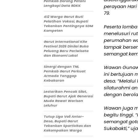
Pemkab Dorong Petani
Lengkapi Data RDKK
perayaan Hari
79.
412 Warga Garut Ikuti
Pelatihan Vokasi, Bupati
Tekankan Pentingnya SDM
Peserta lomba 
Kompeten
menelusuri ru
perumahan war
Garut International Kite
Festival 2026 Dinilai Buka
tampak bersem
Peluang Baru Pariwisata
semangat kem
dan Ekonomi Lokal
Sinergi dengan TNI,
Wawan Gunawa
Pemkab Garut Perkuat
ini bertujuan
Armada Tanggap
desa. “Melalui
Kebakaran
silaturahmi a
Lestarikan Pencak Silat,
dengan berola
Bupati Garut Ajak Generasi
Muda Rawat Warisan
Leluhur
Wawan juga me
begitu tinggi.
Tutup Liga Voli Antar-
semangat goto
Desa, Bupati Garut
Tekankan Sportivitas dan
Sukabakti,” uja
Kekompakan Warga