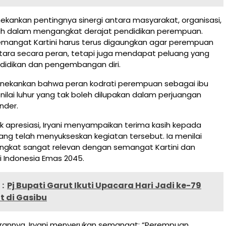
nekankan pentingnya sinergi antara masyarakat, organisasi,
h dalam mengangkat derajat pendidikan perempuan.
emangat Kartini harus terus digaungkan agar perempuan
etara secara peran, tetapi juga mendapat peluang yang
ndidikan dan pengembangan diri.
menekankan bahwa peran kodrati perempuan sebagai ibu
nilai luhur yang tak boleh dilupakan dalam perjuangan
nder.
 apresiasi, Iryani menyampaikan terima kasih kepada
yang telah menyukseskan kegiatan tersebut. Ia menilai
ngkat sangat relevan dengan semangat Kartini dan
i Indonesia Emas 2045.
:
Pj Bupati Garut Ikuti Upacara Hari Jadi ke-79
t di Gasibu
annya, Iryani menyerukan semangat: “Perempuan