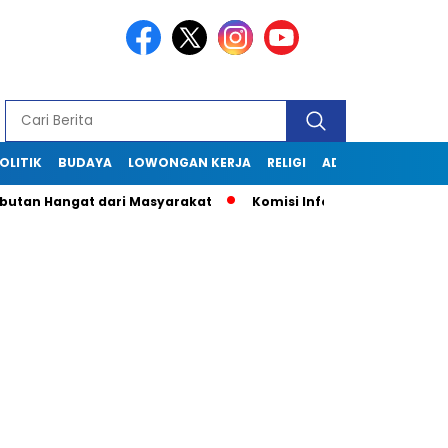
OLITIK
BUDAYA
LOWONGAN KERJA
RELIGI
ADVERTORIAL
an Hangat dari Masyarakat
Komisi Informasi Jabar Kunjungi