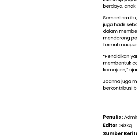
berdaya, anak 
Sementara itu,
juga hadir se
dalam membent
mendorong per
formal maupun
“Pendidikan ya
membentuk cara
kemajuan,” uja
Joanna juga m
berkontribusi 
Penulis :
Admi
Editor :
Rizkq
Sumber Berita