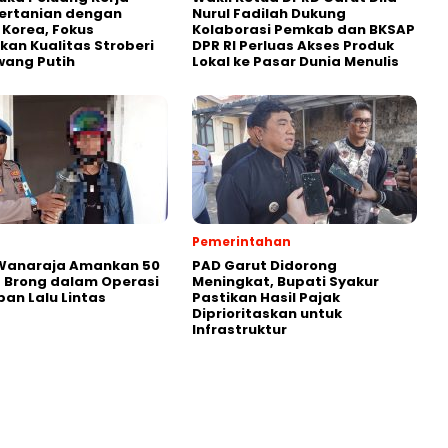
ertanian dengan
Nurul Fadilah Dukung
i Korea, Fokus
Kolaborasi Pemkab dan BKSAP
kan Kualitas Stroberi
DPR RI Perluas Akses Produk
wang Putih
Lokal ke Pasar Dunia Menulis
Pemerintahan
 Wanaraja Amankan 50
PAD Garut Didorong
 Brong dalam Operasi
Meningkat, Bupati Syakur
ban Lalu Lintas
Pastikan Hasil Pajak
Diprioritaskan untuk
Infrastruktur