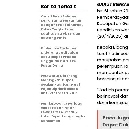
GARUT BERKA
Berita Terkait
ke-61 tahun 2
Garut Buka Peluang
Pemberdayaan
Kerja Sama Pertanian
Kabupaten Gar
dengan Praktisi Korea,
Fokus Tingkatkan
Pendidikan Me
Kualitas Stroberi dan
(20/4/2025) di 
Bawang Putih
Kepala Bidang
Diplomasi Parlemen
Didorong Jadi Jalan
turut hadir s
Baru Ekspor Produk
merupakan pon
Unggulan Garut ke
Pasar Dunia
perempuan. Ia
membentuk per
PAD Garut Didorong
bersaing di be
Meningkat, Bupati
Syakur Pastikan Hasil
Pajak Diprioritaskan
“Jadilah pere
untuk Infrastruktur
berinovasi dan
demi kemajuan
Pemkab Garut Perluas
Akses Pasar Petani
Lewat FESTA, Produk
Lokal Dijual Langsung ke
Baca Juga 
Konsumen
Dapat Duk