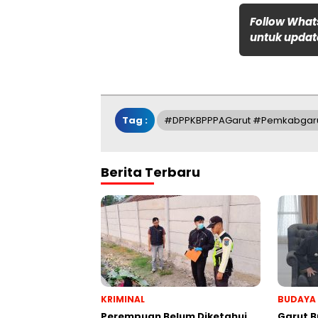
Follow What
untuk update
Tag :
#DPPKBPPPAGarut #Pemkabgar
Berita Terbaru
KRIMINAL
BUDAYA
Perempuan Belum Diketahui
Garut B