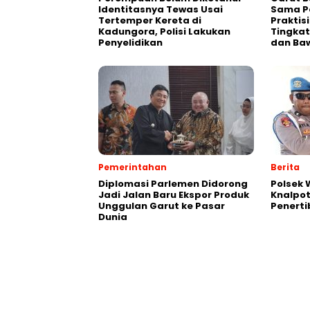
Identitasnya Tewas Usai
Sama P
Tertemper Kereta di
Praktis
Kadungora, Polisi Lakukan
Tingkat
Penyelidikan
dan Ba
Pemerintahan
Berita
Diplomasi Parlemen Didorong
Polsek
Jadi Jalan Baru Ekspor Produk
Knalpot
Unggulan Garut ke Pasar
Penerti
Dunia