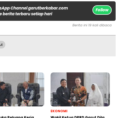
sApp Channel garutberkabar.com
Follow
 berita terbaru setiap hari
Berita ini 19 kali dibaca
ut
EKONOMI
uka Peluang Kerja
Wakil Ketua DPRD Garut Dila