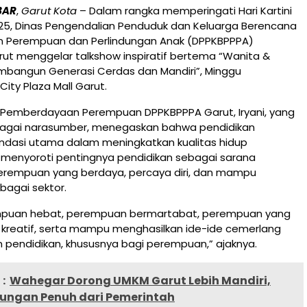
BAR
,
Garut Kota
– Dalam rangka memperingati Hari Kartini
025, Dinas Pengendalian Penduduk dan Keluarga Berencana
 Perempuan dan Perlindungan Anak (DPPKBPPPA)
ut menggelar talkshow inspiratif bertema “Wanita &
mbangun Generasi Cerdas dan Mandiri”, Minggu
City Plaza Mall Garut.
 Pemberdayaan Perempuan DPPKBPPPA Garut, Iryani, yang
ebagai narasumber, menegaskan bahwa pendidikan
dasi utama dalam meningkatkan kualitas hidup
 menyoroti pentingnya pendidikan sebagai sarana
empuan yang berdaya, percaya diri, dan mampu
rbagai sektor.
mpuan hebat, perempuan bermartabat, perempuan yang
 kreatif, serta mampu menghasilkan ide-ide cemerlang
 pendidikan, khususnya bagi perempuan,” ajaknya.
:
Wahegar Dorong UMKM Garut Lebih Mandiri,
ungan Penuh dari Pemerintah