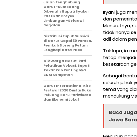
Jalan Penghubung
Garut–Sumedang
Dibenahi, Bupati Syakur
Iryani juga me
Pastikan Proyek
dan pemerinta
Limbangan–Selaawi
Menurutnya, s
Berjalan
tidak hanya s
Distribusi Pupuk Subsidi
adil dalam pe
di Garut Capai 50 Persen,
Pemkab Dorong Petani
Lengkapi Data RDKK
Tak lupa, ia 
tetap menjadi 
412 Warga Garut Ikuti
kesetaraan ge
Pelatihan Vokasi, Bupati
Tekankan Pentingnya
SDM Kompeten
Sebagai bentuk
seluruh pihak 
Garut International Kite
tema yang dia
Festival 2026 Dinilai Buka
Peluang Baru Pariwisata
mendukung vis
dan Ekonomi Lokal
Baca Juga 
Jawa Bara
Menutup papar