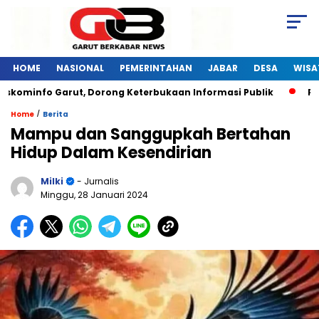
HOME
NASIONAL
PEMERINTAHAN
JABAR
DESA
WISA
kominfo Garut, Dorong Keterbukaan Informasi Publik
Pelat
/
Home
Berita
Mampu dan Sanggupkah Bertahan
Hidup Dalam Kesendirian
Milki
- Jurnalis
Minggu, 28 Januari 2024