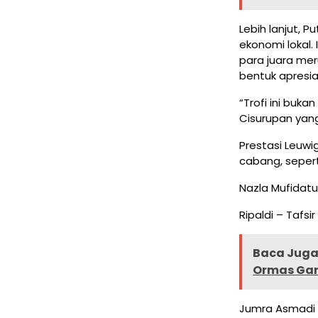
Lebih lanjut, 
ekonomi lokal.
para juara mer
bentuk apresia
“Trofi ini buk
Cisurupan yang
Prestasi Leuwig
cabang, sepert
Nazla Mufidatul
Ripaldi – Tafsi
Baca Juga 
Ormas Garu
Jumra Asmadi & 