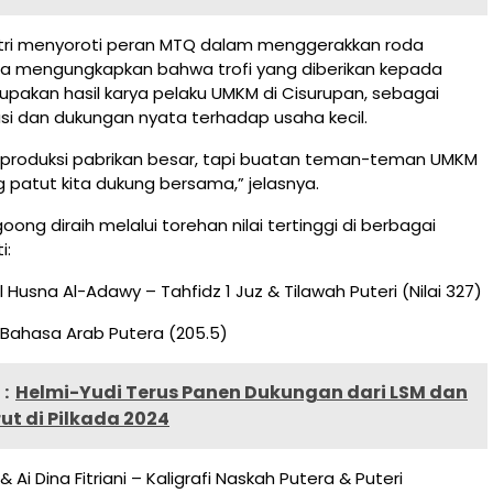
Putri menyoroti peran MTQ dalam menggerakkan roda
 Ia mengungkapkan bahwa trofi yang diberikan kepada
upakan hasil karya pelaku UMKM di Cisurupan, sebagai
si dan dukungan nyata terhadap usaha kecil.
an produksi pabrikan besar, tapi buatan teman-teman UMKM
 patut kita dukung bersama,” jelasnya.
oong diraih melalui torehan nilai tertinggi di berbagai
i:
 Husna Al-Adawy – Tahfidz 1 Juz & Tilawah Puteri (Nilai 327)
r Bahasa Arab Putera (205.5)
:
Helmi-Yudi Terus Panen Dukungan dari LSM dan
t di Pilkada 2024
Ai Dina Fitriani – Kaligrafi Naskah Putera & Puteri