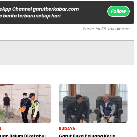
sApp Channel garutberkabar.com
Follow
 berita terbaru setiap hari
Berita ini 55 kali dibaca
L
BUDAYA
uan Belum Diketahui
Garut Buka Peluang Kerja