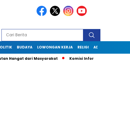
OLITIK
BUDAYA
LOWONGAN KERJA
RELIGI
ADVERTORIAL
Hangat dari Masyarakat
Komisi Informasi Jabar Kunjungi D