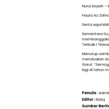
Nurul Asyiah – 
Haura Az Zahra
Serta sejumlah
Sementara itu
membanggakan 
Terbaik I Tila
Menutup sambu
mendoakan da
Garut. “Semoga
lagi di tahun 
Penulis :
Admi
Editor :
Rizkq
Sumber Berita