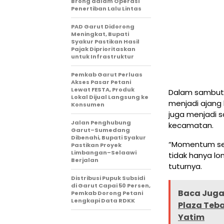
Brong dalam Operasi
Penertiban Lalu Lintas
PAD Garut Didorong
Meningkat, Bupati
Syakur Pastikan Hasil
Pajak Diprioritaskan
untuk Infrastruktur
Pemkab Garut Perluas
Akses Pasar Petani
Lewat FESTA, Produk
Dalam sambut
Lokal Dijual Langsung ke
menjadi ajang 
Konsumen
juga menjadi 
Jalan Penghubung
kecamatan.
Garut–Sumedang
Dibenahi, Bupati Syakur
“Momentum sepe
Pastikan Proyek
Limbangan–Selaawi
tidak hanya lo
Berjalan
tuturnya.
Distribusi Pupuk Subsidi
di Garut Capai 50 Persen,
Baca Juga 
Pemkab Dorong Petani
Lengkapi Data RDKK
Plaza Teb
Yatim