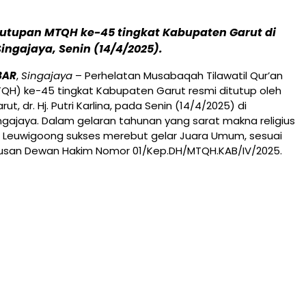
utupan MTQH ke-45 tingkat Kabupaten Garut di
ngajaya, Senin (14/4/2025).
BAR
,
Singajaya
– Perhelatan Musabaqah Tilawatil Qur’an
QH) ke-45 tingkat Kabupaten Garut resmi ditutup oleh
rut, dr. Hj. Putri Karlina, pada Senin (14/4/2025) di
gajaya. Dalam gelaran tahunan yang sarat makna religius
n Leuwigoong sukses merebut gelar Juara Umum, sesuai
san Dewan Hakim Nomor 01/Kep.DH/MTQH.KAB/IV/2025.