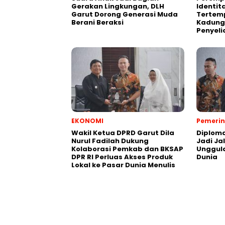
Gerakan Lingkungan, DLH
Identit
Garut Dorong Generasi Muda
Tertemp
Berani Beraksi
Kadungo
Penyeli
EKONOMI
Pemeri
Wakil Ketua DPRD Garut Dila
Diploma
Nurul Fadilah Dukung
Jadi Ja
Kolaborasi Pemkab dan BKSAP
Unggula
DPR RI Perluas Akses Produk
Dunia
Lokal ke Pasar Dunia Menulis