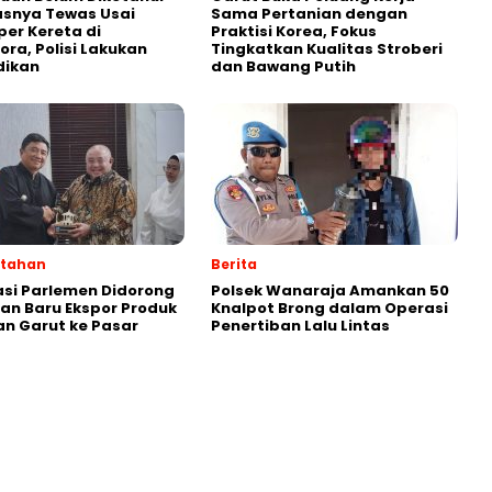
asnya Tewas Usai
Sama Pertanian dengan
er Kereta di
Praktisi Korea, Fokus
ra, Polisi Lakukan
Tingkatkan Kualitas Stroberi
dikan
dan Bawang Putih
ntahan
Berita
si Parlemen Didorong
Polsek Wanaraja Amankan 50
lan Baru Ekspor Produk
Knalpot Brong dalam Operasi
n Garut ke Pasar
Penertiban Lalu Lintas