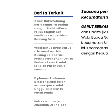
Suasana pen
Berita Terkait
Kecamatan Si
Garut Buka Peluang
Kerja Sama Pertanian
GARUT BERKA
dengan Praktisi Korea,
dan Hadits (MT
Fokus Tingkatkan
Kualitas Stroberi dan
Wakil Bupati Ga
Bawang Putih
Kecamatan Sin
ini, Kecamata
Wakil Ketua DPRD Garut
Dila Nurul Fadilah
dengan Keputu
Dukung Kolaborasi
Pemkab dan BKSAP DPR RI
Perluas Akses Produk
Lokal ke Pasar Dunia
Menulis
Diplomasi Parlemen
Didorong Jadi Jalan
Baru Ekspor Produk
Unggulan Garut ke
Pasar Dunia
Polsek Wanaraja
Amankan 50 Knalpot