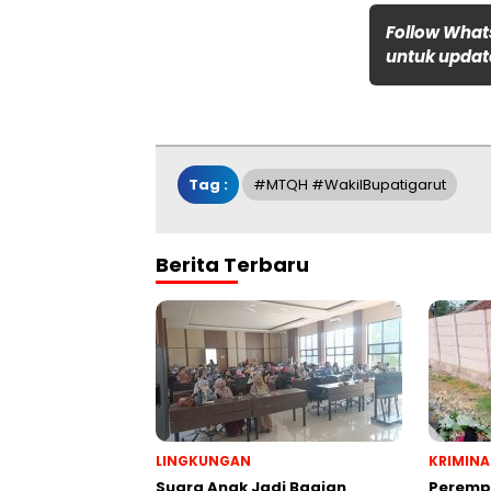
Follow What
untuk update
Tag :
#MTQH #WakilBupatigarut
Berita Terbaru
LINGKUNGAN
KRIMINA
Suara Anak Jadi Bagian
Peremp