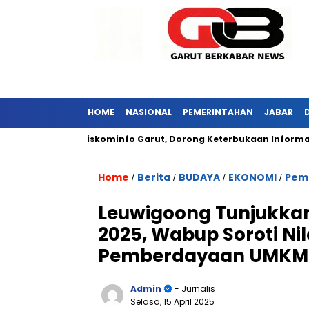
HOME
NASIONAL
PEMERINTAHAN
JABAR
ar Kunjungi Diskominfo Garut, Dorong Keterbukaan Informasi Pub
Home
Berita
BUDAYA
EKONOMI
Pem
/
/
/
/
Leuwigoong Tunjukkan
2025, Wabup Soroti Ni
Pemberdayaan UMKM
Admin
- Jurnalis
Selasa, 15 April 2025