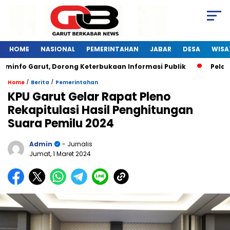
HOME
NASIONAL
PEMERINTAHAN
JABAR
DESA
WISA
 Garut, Dorong Keterbukaan Informasi Publik
Pelatihan Di
/
/
Home
Berita
Pemerintahan
KPU Garut Gelar Rapat Pleno
Rekapitulasi Hasil Penghitungan
Suara Pemilu 2024
Admin
- Jurnalis
Jumat, 1 Maret 2024