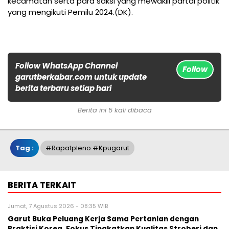
kecamatan serta para saksi yang mewakili partai politik
yang mengikuti Pemilu 2024.(DK).
Follow WhatsApp Channel
Follow
garutberkabar.com untuk update
berita terbaru setiap hari
Berita ini 5 kali dibaca
Tag :
#rapatpleno #kpugarut
BERITA TERKAIT
Jumat, 7 Agustus 2026 - 08:35 WIB
Garut Buka Peluang Kerja Sama Pertanian dengan
Praktisi Korea, Fokus Tingkatkan Kualitas Stroberi dan