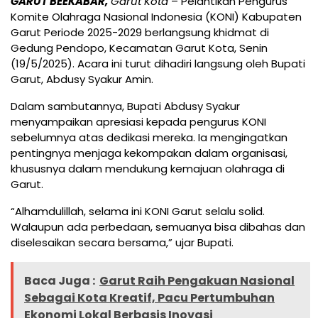
GARUT BEEKABAR,
Garut Kota
– Pelantikan Pengurus
Komite Olahraga Nasional Indonesia (KONI) Kabupaten
Garut Periode 2025-2029 berlangsung khidmat di
Gedung Pendopo, Kecamatan Garut Kota, Senin
(19/5/2025). Acara ini turut dihadiri langsung oleh Bupati
Garut, Abdusy Syakur Amin.
Dalam sambutannya, Bupati Abdusy Syakur
menyampaikan apresiasi kepada pengurus KONI
sebelumnya atas dedikasi mereka. Ia mengingatkan
pentingnya menjaga kekompakan dalam organisasi,
khususnya dalam mendukung kemajuan olahraga di
Garut.
“Alhamdulillah, selama ini KONI Garut selalu solid.
Walaupun ada perbedaan, semuanya bisa dibahas dan
diselesaikan secara bersama,” ujar Bupati.
Baca Juga :
Garut Raih Pengakuan Nasional
Sebagai Kota Kreatif, Pacu Pertumbuhan
Ekonomi Lokal Berbasis Inovasi