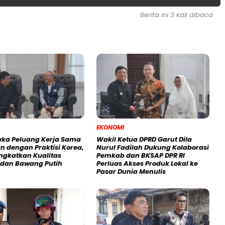
Berita ini 3 kali dibaca
EKONOMI
uka Peluang Kerja Sama
Wakil Ketua DPRD Garut Dila
n dengan Praktisi Korea,
Nurul Fadilah Dukung Kolaborasi
ingkatkan Kualitas
Pemkab dan BKSAP DPR RI
i dan Bawang Putih
Perluas Akses Produk Lokal ke
Pasar Dunia Menulis