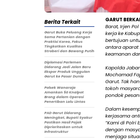
GARUT BERKA
Berita Terkait
Barat, Irjen P
Garut Buka Peluang Kerja
kerja ke Kabup
Sama Pertanian dengan
bertujuan unt
Praktisi Korea, Fokus
Tingkatkan Kualitas
antara aparat
Stroberi dan Bawang Putih
keamanan dan 
Diplomasi Parlemen
Didorong Jadi Jalan Baru
Kapolda Jabar
Ekspor Produk Unggulan
Mochamad Faja
Garut ke Pasar Dunia
Garut. Tak han
Polsek Wanaraja
tokoh masyarak
Amankan 50 Knalpot
pondok pesant
Brong dalam Operasi
Penertiban Lalu Lintas
Dalam kesempa
PAD Garut Didorong
kerjasama ant
Meningkat, Bupati Syakur
“Kami di Polri
Pastikan Hasil Pajak
Diprioritaskan untuk
dengan masyar
Infrastruktur
menjaga situa