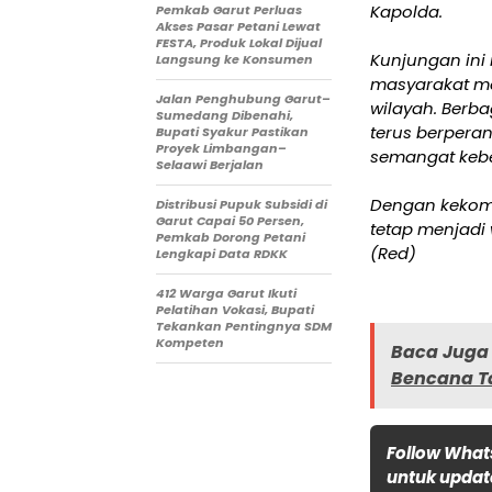
Kapolda.
Pemkab Garut Perluas
Akses Pasar Petani Lewat
FESTA, Produk Lokal Dijual
Kunjungan ini
Langsung ke Konsumen
masyarakat m
Jalan Penghubung Garut–
wilayah. Berb
Sumedang Dibenahi,
terus berpera
Bupati Syakur Pastikan
Proyek Limbangan–
semangat kebe
Selaawi Berjalan
Dengan kekomp
Distribusi Pupuk Subsidi di
Garut Capai 50 Persen,
tetap menjadi
Pemkab Dorong Petani
(Red)
Lengkapi Data RDKK
412 Warga Garut Ikuti
Pelatihan Vokasi, Bupati
Tekankan Pentingnya SDM
Kompeten
Baca Juga 
Bencana Ta
Follow What
untuk update