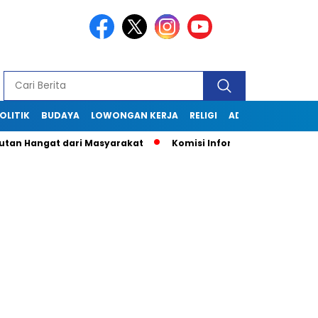
OLITIK
BUDAYA
LOWONGAN KERJA
RELIGI
ADVERTORIAL
Hangat dari Masyarakat
Komisi Informasi Jabar Kunjungi Di