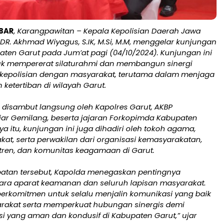
BAR
, Karangpawitan – Kepala Kepolisian Daerah Jawa
ol DR. Akhmad Wiyagus, S.IK, M.Si, M.M, menggelar kunjungan
aten Garut pada Jum’at pagi (04/10/2024). Kunjungan ini
uk mempererat silaturahmi dan membangun sinergi
 kepolisian dengan masyarakat, terutama dalam menjaga
ketertiban di wilayah Garut.
 disambut langsung oleh Kapolres Garut, AKBP
r Gemilang, beserta jajaran Forkopimda Kabupaten
ya itu, kunjungan ini juga dihadiri oleh tokoh agama,
at, serta perwakilan dari organisasi kemasyarakatan,
ren, dan komunitas keagamaan di Garut.
tan tersebut, Kapolda menegaskan pentingnya
ara aparat keamanan dan seluruh lapisan masyarakat.
 berkomitmen untuk selalu menjalin komunikasi yang baik
akat serta memperkuat hubungan sinergis demi
si yang aman dan kondusif di Kabupaten Garut,” ujar