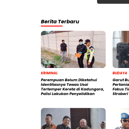
Berita Terbaru
KRIMINAL
BUDAYA
Perempuan Belum Diketahui
Garut B
Identitasnya Tewas Usai
Pertania
Tertemper Kereta di Kadungora,
Fokus T
Polisi Lakukan Penyelidikan
Strober