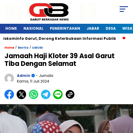
HOME
NASIONAL
PEMERINTAHAN
JABAR
DESA
WISA
iskominfo Garut, Dorong Keterbukaan Informasi Publik
Pel
/
/
Home
Berita
UMUM
Jamaah Haji Kloter 39 Asal Garut
Tiba Dengan Selamat
Admin
- Jurnalis
Kamis, 11 Juli 2024