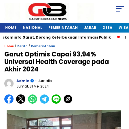
HOME
NASIONAL
PEMERINTAHAN
JABAR
DESA
WISA
iskominfo Garut, Dorong Keterbukaan Informasi Publik
Pel
/
/
Home
Berita
Pemerintahan
Garut Optimis Capai 93,94%
Universal Health Coverage pada
Akhir 2024
Admin
- Jurnalis
Jumat, 31 Mei 2024