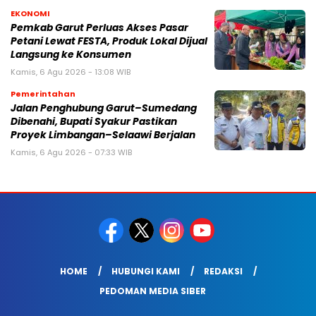
EKONOMI
Pemkab Garut Perluas Akses Pasar
Petani Lewat FESTA, Produk Lokal Dijual
Langsung ke Konsumen
Kamis, 6 Agu 2026 - 13:08 WIB
Pemerintahan
Jalan Penghubung Garut–Sumedang
Dibenahi, Bupati Syakur Pastikan
Proyek Limbangan–Selaawi Berjalan
Kamis, 6 Agu 2026 - 07:33 WIB
HOME
HUBUNGI KAMI
REDAKSI
PEDOMAN MEDIA SIBER