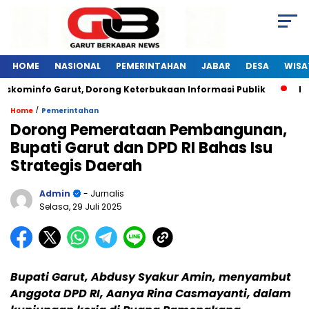
HOME
NASIONAL
PEMERINTAHAN
JABAR
DESA
WISA
skominfo Garut, Dorong Keterbukaan Informasi Publik
Pela
/
Home
Pemerintahan
Dorong Pemerataan Pembangunan,
Bupati Garut dan DPD RI Bahas Isu
Strategis Daerah
Admin
- Jurnalis
Selasa, 29 Juli 2025
Bupati Garut, Abdusy Syakur Amin, menyambut
Anggota DPD RI, Aanya Rina Casmayanti, dalam