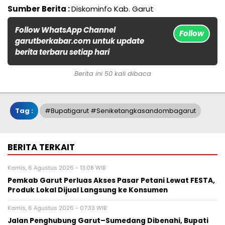
Sumber Berita :
Diskominfo Kab. Garut
Follow WhatsApp Channel
Follow
garutberkabar.com untuk update
berita terbaru setiap hari
Berita ini 50 kali dibaca
Tag :
#Bupatigarut #Seniketangkasandombagarut
BERITA TERKAIT
Kamis, 6 Agustus 2026 - 13:08 WIB
Pemkab Garut Perluas Akses Pasar Petani Lewat FESTA,
Produk Lokal Dijual Langsung ke Konsumen
Kamis, 6 Agustus 2026 - 07:33 WIB
Jalan Penghubung Garut–Sumedang Dibenahi, Bupati