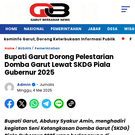
HOME
NASIONAL
PEMERINTAHAN
JABAR
DESA
WISA
kominfo Garut, Dorong Keterbukaan Informasi Publik
Pelat
/
/
Home
BUDAYA
Pemerintahan
Bupati Garut Dorong Pelestarian
Domba Garut Lewat SKDG Piala
Gubernur 2025
Admin
- Jurnalis
Minggu, 4 Mei 2025
Bupati Garut, Abdusy Syakur Amin, menghadiri
kegiatan Seni Ketangkasan Domba Garut (SKDG)