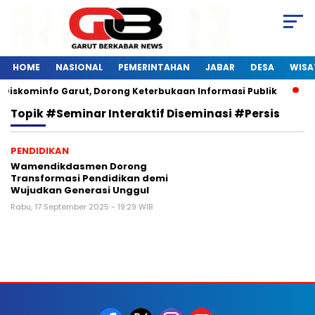
HOME
NASIONAL
PEMERINTAHAN
JABAR
DESA
WISA
 Diskominfo Garut, Dorong Keterbukaan Informasi Publik
P
Topik
#Seminar Interaktif Diseminasi #Persis
PENDIDIKAN
Wamendikdasmen Dorong
Transformasi Pendidikan demi
Wujudkan Generasi Unggul
Rabu, 17 September 2025 - 19:29 WIB