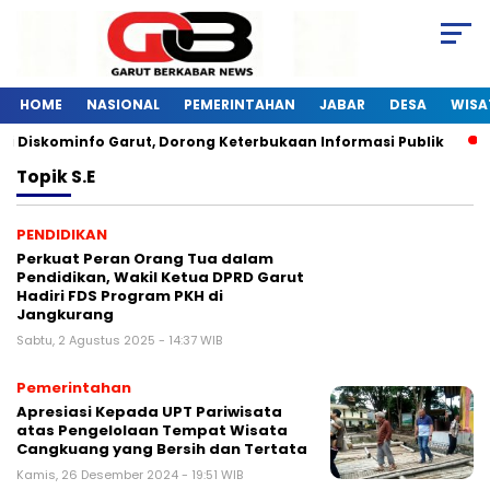
HOME
NASIONAL
PEMERINTAHAN
JABAR
DESA
WISA
gi Diskominfo Garut, Dorong Keterbukaan Informasi Publik
Topik
S.E
PENDIDIKAN
Perkuat Peran Orang Tua dalam
Pendidikan, Wakil Ketua DPRD Garut
Hadiri FDS Program PKH di
Jangkurang
Sabtu, 2 Agustus 2025 - 14:37 WIB
Pemerintahan
Apresiasi Kepada UPT Pariwisata
atas Pengelolaan Tempat Wisata
Cangkuang yang Bersih dan Tertata
Kamis, 26 Desember 2024 - 19:51 WIB