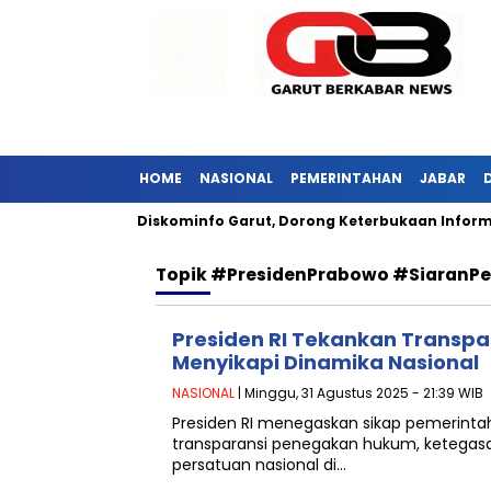
HOME
NASIONAL
PEMERINTAHAN
JABAR
 Jabar Kunjungi Diskominfo Garut, Dorong Keterbukaan Informas
Topik
#PresidenPrabowo #SiaranPe
Presiden RI Tekankan Transpa
Menyikapi Dinamika Nasional
NASIONAL
| Minggu, 31 Agustus 2025 - 21:39 WIB
Presiden RI menegaskan sikap pemerinta
transparansi penegakan hukum, ketegas
persatuan nasional di…