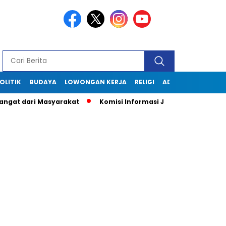
OLITIK
BUDAYA
LOWONGAN KERJA
RELIGI
ADVERTORIAL
ngat dari Masyarakat
Komisi Informasi Jabar Kunjungi Disk