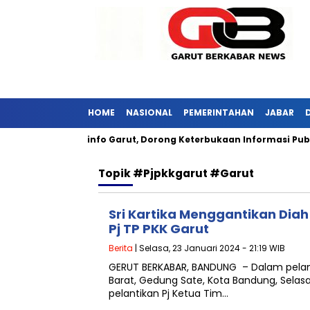
HOME
NASIONAL
PEMERINTAHAN
JABAR
Kunjungi Diskominfo Garut, Dorong Keterbukaan Informasi Publi
Topik
#Pjpkkgarut #garut
Sri Kartika Menggantikan Diah
Pj TP PKK Garut
Berita
| Selasa, 23 Januari 2024 - 21:19 WIB
GERUT BERKABAR, BANDUNG – Dalam pelanti
Barat, Gedung Sate, Kota Bandung, Selasa 
pelantikan Pj Ketua Tim…