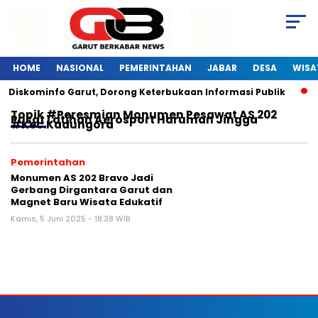
HOME
NASIONAL
PEMERINTAHAN
JABAR
DESA
WISA
i Diskominfo Garut, Dorong Keterbukaan Informasi Publik
Topik
#Peresmian Monumen Pesawat AS 202
Pusat Latihan Aerosport Haruman Jingga
#Kec.Kadungora
Pemerintahan
Monumen AS 202 Bravo Jadi
Gerbang Dirgantara Garut dan
Magnet Baru Wisata Edukatif
Kamis, 5 Juni 2025 - 18:38 WIB