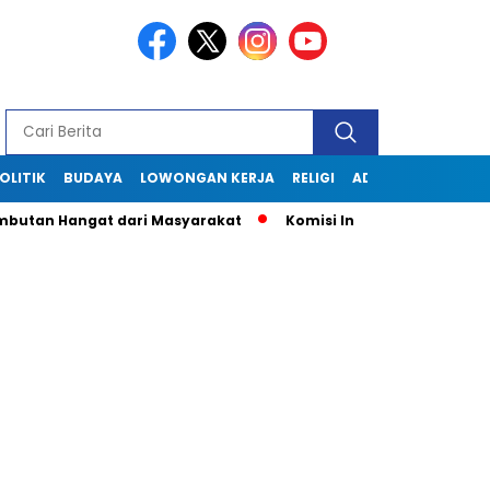
OLITIK
BUDAYA
LOWONGAN KERJA
RELIGI
ADVERTORIAL
mbutan Hangat dari Masyarakat
Komisi Informasi Jabar Kunj