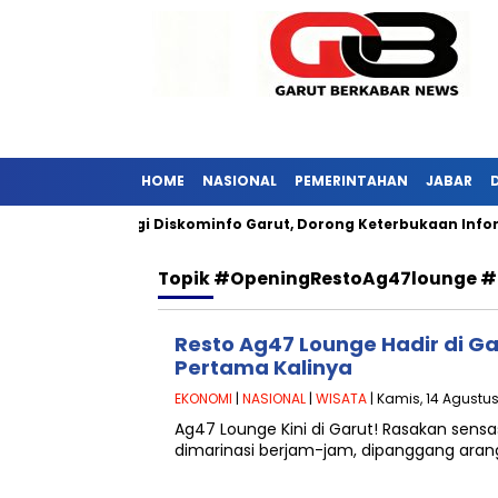
HOME
NASIONAL
PEMERINTAHAN
JABAR
asi Jabar Kunjungi Diskominfo Garut, Dorong Keterbukaan Inform
Topik
#OpeningRestoAg47lounge #
Resto Ag47 Lounge Hadir di Gar
Pertama Kalinya
EKONOMI
|
NASIONAL
|
WISATA
| Kamis, 14 Agustus
Ag47 Lounge Kini di Garut! Rasakan sensas
dimarinasi berjam-jam, dipanggang arang,