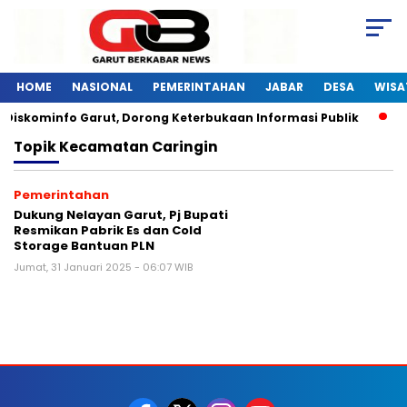
HOME
NASIONAL
PEMERINTAHAN
JABAR
DESA
WISA
 Diskominfo Garut, Dorong Keterbukaan Informasi Publik
P
Topik
Kecamatan Caringin
Pemerintahan
Dukung Nelayan Garut, Pj Bupati
Resmikan Pabrik Es dan Cold
Storage Bantuan PLN
Jumat, 31 Januari 2025 - 06:07 WIB