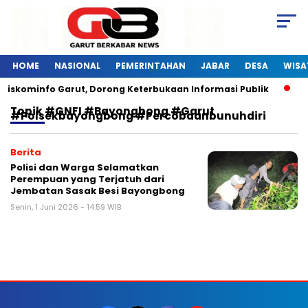
HOME
NASIONAL
PEMERINTAHAN
JABAR
DESA
WISA
Diskominfo Garut, Dorong Keterbukaan Informasi Publik
P
Topik
#GNFI #Bayongbong #garut
#polsekbayongbong #percobaanbunuhdiri
Berita
Polisi dan Warga Selamatkan
Perempuan yang Terjatuh dari
Jembatan Sasak Besi Bayongbong
Senin, 1 Juni 2026 - 14:59 WIB