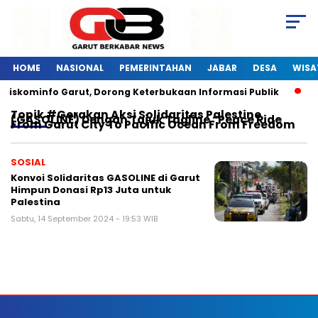
HOME
NASIONAL
PEMERINTAHAN
JABAR
DESA
WISA
 Diskominfo Garut, Dorong Keterbukaan Informasi Publik
P
Topik
#Gerakan Aksi Solidaritas Palestine
(GASOLINE) Dengan Tajuk Tagline “Peace Ride
From Garut City To Pacific Ocean From Freedom
SOSIAL
Konvoi Solidaritas GASOLINE di Garut
Himpun Donasi Rp13 Juta untuk
Palestina
Sabtu, 14 September 2024 - 19:53 WIB