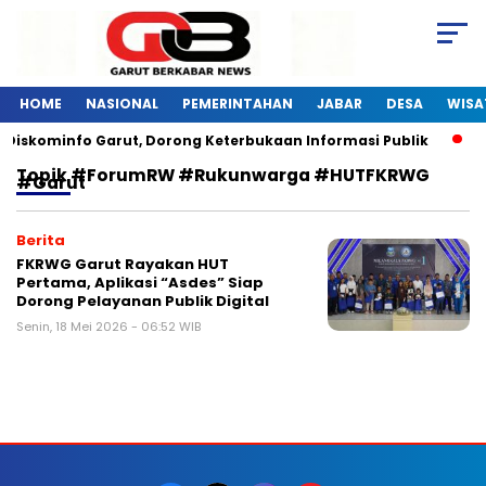
HOME
NASIONAL
PEMERINTAHAN
JABAR
DESA
WISA
 Diskominfo Garut, Dorong Keterbukaan Informasi Publik
P
Topik
#ForumRW #Rukunwarga #HUTFKRWG
#Garut
Berita
FKRWG Garut Rayakan HUT
Pertama, Aplikasi “Asdes” Siap
Dorong Pelayanan Publik Digital
Senin, 18 Mei 2026 - 06:52 WIB