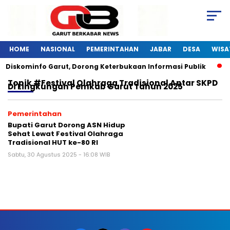
HOME
NASIONAL
PEMERINTAHAN
JABAR
DESA
WISA
i Diskominfo Garut, Dorong Keterbukaan Informasi Publik
Topik
#Festival Olahraga Tradisional Antar SKPD
Di Lingkungan Pemkab Garut Tahun 2025
Pemerintahan
Bupati Garut Dorong ASN Hidup
Sehat Lewat Festival Olahraga
Tradisional HUT ke-80 RI
Sabtu, 30 Agustus 2025 - 16:08 WIB