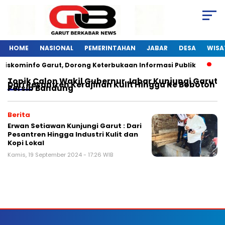
HOME
NASIONAL
PEMERINTAHAN
JABAR
DESA
WISA
Diskominfo Garut, Dorong Keterbukaan Informasi Publik
P
Topik
Calon Wakil Gubernur Jabar Kunjungi Garut
Dari Pesantren Kerajinan Kulit Hingga Ke Bobotoh
Persib Bandung
Berita
Erwan Setiawan Kunjungi Garut : Dari
Pesantren Hingga Industri Kulit dan
Kopi Lokal
Kamis, 19 September 2024 - 17:26 WIB