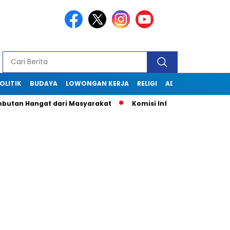
OLITIK
BUDAYA
LOWONGAN KERJA
RELIGI
ADVERTORIAL
butan Hangat dari Masyarakat
Komisi Informasi Jabar Kunju