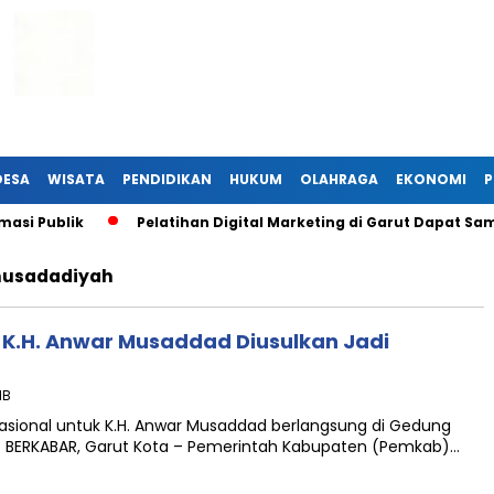
DESA
WISATA
PENDIDIKAN
HUKUM
OLAHRAGA
EKONOMI
P
si Publik
Pelatihan Digital Marketing di Garut Dapat Sam
musadadiyah
, K.H. Anwar Musaddad Diusulkan Jadi
IB
asional untuk K.H. Anwar Musaddad berlangsung di Gedung
T BERKABAR, Garut Kota – Pemerintah Kabupaten (Pemkab)…