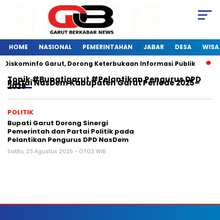
HOME
NASIONAL
PEMERINTAHAN
JABAR
DESA
WISA
i Diskominfo Garut, Dorong Keterbukaan Informasi Publik
Topik
#Bupatigarut #pelantikan Pengurus DPD
Partai NasDem Kabupaten Garut Periode 2025–
2029
POLITIK
Bupati Garut Dorong Sinergi
Pemerintah dan Partai Politik pada
Pelantikan Pengurus DPD NasDem
Sabtu, 23 Agustus 2025 - 07:03 WIB