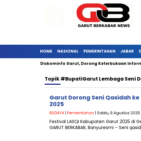
HOME
NASIONAL
PEMERINTAHAN
JABAR
i Jabar Kunjungi Diskominfo Garut, Dorong Keterbukaan Informas
Topik
#BupatiGarut Lembaga Seni Da
Garut Dorong Seni Qasidah ke
2025
BUDAYA
|
Pemerintahan
| Sabtu, 9 Agustus 2025 
Festival LASQI Kabupaten Garut 2025 di 
GARUT BERKABAR, Banyuresmi – Seni qasi