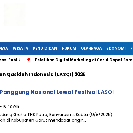
DESA
WISATA
PENDIDIKAN
HUKUM
OLAHRAGA
EKONOMI
P
i Publik
Pelatihan Digital Marketing di Garut Dapat Samb
n Qasidah Indonesia (LASQI) 2025
 Panggung Nasional Lewat Festival LASQI
- 16:43 WIB
Gedung Graha THS Putra, Banyuresmi, Sabtu (9/8/2025).
dah di Kabupaten Garut mendapat angin…