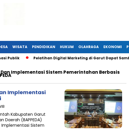
DESA
WISATA
PENDIDIKAN
HUKUM
OLAHRAGA
EKONOMI
P
i Publik
Pelatihan Digital Marketing di Garut Dapat Samb
 Dan Implementasi Sistem Pemerintahan Berbasis
PPEDA
an Implementasi
i
WIB
intah Kabupaten Garut
an Daerah (BAPPEDA)
n Implementasi Sistem