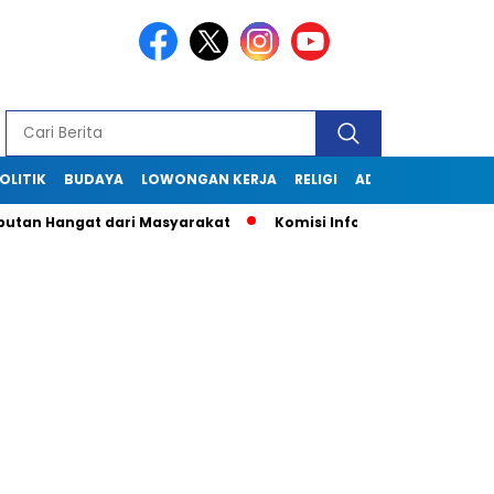
OLITIK
BUDAYA
LOWONGAN KERJA
RELIGI
ADVERTORIAL
utan Hangat dari Masyarakat
Komisi Informasi Jabar Kunjun