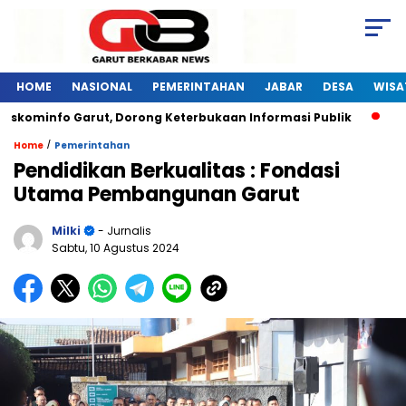
HOME
NASIONAL
PEMERINTAHAN
JABAR
DESA
WISA
skominfo Garut, Dorong Keterbukaan Informasi Publik
Pela
/
Home
Pemerintahan
Pendidikan Berkualitas : Fondasi
Utama Pembangunan Garut
Milki
- Jurnalis
Sabtu, 10 Agustus 2024