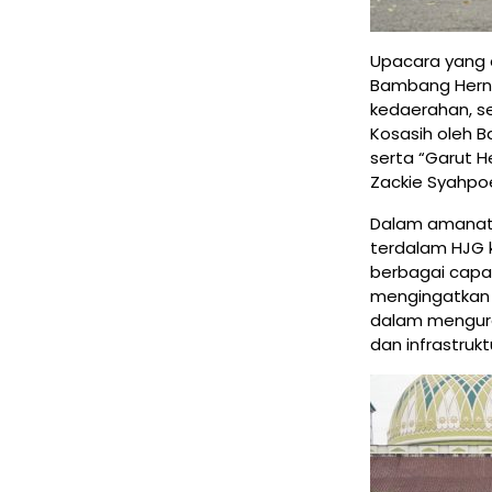
Upacara yang 
Bambang Herno
kedaerahan, se
Kosasih oleh B
serta “Garut H
Zackie Syahpo
Dalam amanat
terdalam HJG 
berbagai capa
mengingatkan 
dalam menguran
dan infrastrukt