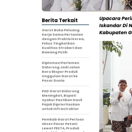
Upacara Peri
Berita Terkait
Iskandar Di 
Garut Buka Peluang
Kabupaten Ga
Kerja Sama Pertanian
dengan Praktisi Korea,
Fokus Tingkatkan
Kualitas Stroberi dan
Bawang Putih
Diplomasi Parlemen
Didorong Jadi Jalan
Baru Ekspor Produk
Unggulan Garut ke
Pasar Dunia
PAD Garut Didorong
Meningkat, Bupati
Syakur Pastikan Hasil
Pajak Diprioritaskan
untuk Infrastruktur
Pemkab Garut Perluas
Akses Pasar Petani
Lewat FESTA, Produk