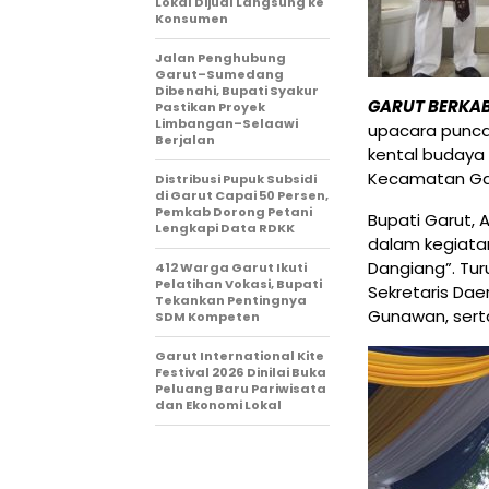
Lokal Dijual Langsung ke
Konsumen
Jalan Penghubung
Garut–Sumedang
Dibenahi, Bupati Syakur
GARUT BERKA
Pastikan Proyek
Limbangan–Selaawi
upacara punca
Berjalan
kental budaya 
Kecamatan Gar
Distribusi Pupuk Subsidi
di Garut Capai 50 Persen,
Pemkab Dorong Petani
Bupati Garut, 
Lengkapi Data RDKK
dalam kegiata
Dangiang”. Turu
412 Warga Garut Ikuti
Pelatihan Vokasi, Bupati
Sekretaris Dae
Tekankan Pentingnya
Gunawan, sert
SDM Kompeten
Garut International Kite
Festival 2026 Dinilai Buka
Peluang Baru Pariwisata
dan Ekonomi Lokal