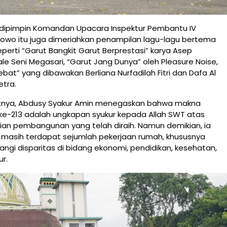
dipimpin Komandan Upacara Inspektur Pembantu IV
wo itu juga dimeriahkan penampilan lagu-lagu bertema
perti “Garut Bangkit Garut Berprestasi” karya Asep
ale Seni Megasari, “Garut Jang Dunya” oleh Pleasure Noise,
ebat” yang dibawakan Berliana Nurfadilah Fitri dan Dafa Al
etra.
nya, Abdusy Syakur Amin menegaskan bahwa makna
ke-213 adalah ungkapan syukur kepada Allah SWT atas
ian pembangunan yang telah diraih. Namun demikian, ia
masih terdapat sejumlah pekerjaan rumah, khususnya
gi disparitas di bidang ekonomi, pendidikan, kesehatan,
ur.