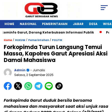
HOME
NASIONAL
PEMERINTAHAN
JABAR
DESA
WISA
ominfo Garut, Dorong Keterbukaan Informasi Publik
Pelati
/
/
/
Home
HUKUM
Pemerintahan
POLITIK
Forkopimda Turun Langsung Temui
Massa, Kapolres Garut Apresiasi Aksi
Damai Mahasiswa
Admin
- Jurnalis
Selasa, 2 September 2025
Forkopimda Garut duduk bersila bersama
mahasiswa dan masyarakat saat aksi unjuk rasa